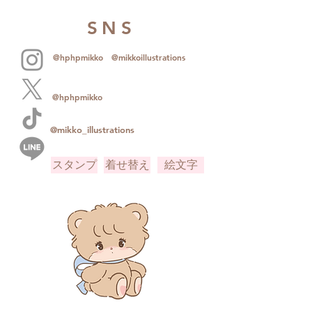
SNS
@hphpmikko
@mikkoillustrations
@hphpmikko
@mikko_illustrations
スタンプ
着せ替え
絵文字