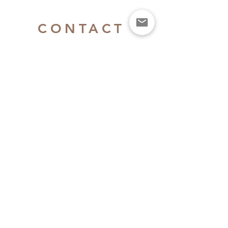
CONTACT
Lil ala mode by mikko へのお問い合わせは下記
までお願いいたします。
https://spiralcute.com/contact/
イラストレーターmikkoへのお問い合わせは下記フォーム
へお願いいたします。​​​